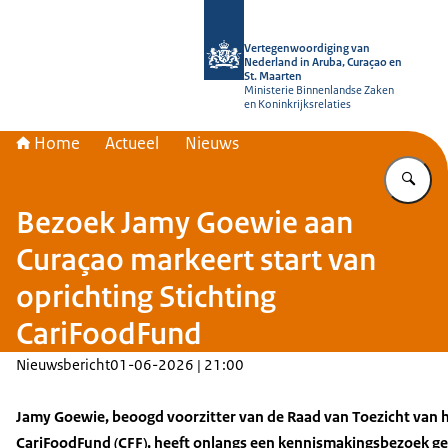
Naar de homepage van Vertegenwoord
Vertegenwoordiging van
Nederland in Aruba, Curaçao en
St. Maarten
Ministerie Binnenlandse Zaken
en Koninkrijksrelaties
Home
Actueel
Nieuws
Vu
Bezoek Jamy Goewie aan
Curaçao markeert start van
oprichting Stichting
CariFoodFund
Nieuwsbericht
01-06-2026 | 21:00
Jamy Goewie, beoogd voorzitter van de Raad van Toezicht van 
CariFoodFund (CFF), heeft onlangs een kennismakingsbezoek g