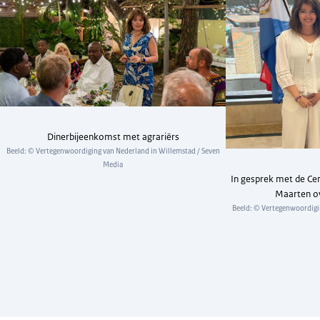
Dinerbijeenkomst met agrariërs
Beeld: © Vertegenwoordiging van Nederland in Willemstad / Seven
Media
In gesprek met de Cen
Maarten ov
Beeld: © Vertegenwoordigin