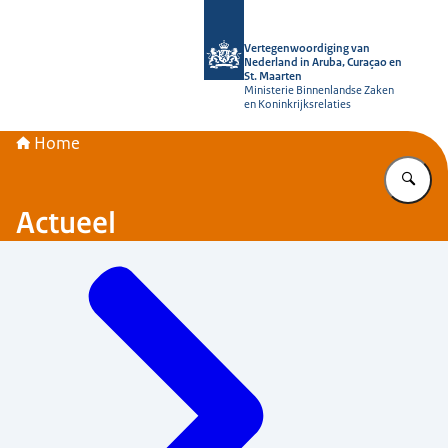
Naar de homepage van Vertegenwoord
Vertegenwoordiging van
Nederland in Aruba, Curaçao en
St. Maarten
Ministerie Binnenlandse Zaken
en Koninkrijksrelaties
Home
Vu
Actueel
Menu